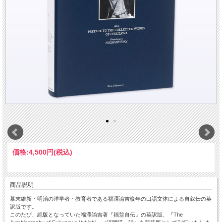
価格:
4,500円
(税込)
商品説明
幕末維新・明治の洋学者・教育者である福澤諭吉晩年の口語文体による自叙伝の英
訳版です。
このたび、絶版となっていた福澤諭吉著『福翁自伝』の英訳版、『The