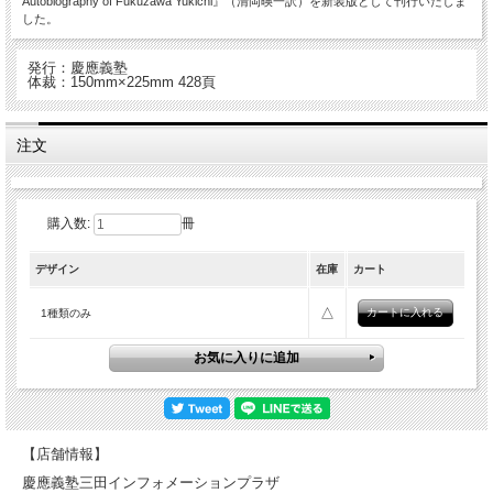
Autobiography of Fukuzawa Yukichi』（清岡暎一訳）を新装版として刊行いたしま
した。
発行：慶應義塾
体裁：150mm×225mm 428頁
注文
購入数:
冊
デザイン
在庫
カート
△
1種類のみ
【店舗情報】
慶應義塾三田インフォメーションプラザ