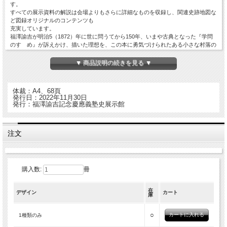
す。
すべての展示資料の解説は会場よりもさらに詳細なものを収録し、関連史跡地図な
ど図録オリジナルのコンテンツも
充実しています。
福澤諭吉が明治5（1872）年に世に問うてから150年、いまや古典となった『学問
のすゝめ』が訴えかけ、描いた理想を、この本に勇気づけられたある小さな村落の
闘い―長沼事件―を紐解きながら考えます。
▼ 商品説明の続きを見る ▼
目次（抜粋）
1 『学問のすゝめ』の登場
2 「古来、ただ一名の佐倉宗五郎のみ」
体裁：A4、68頁
3 長沼事件の勃発
発行日：2022年11月30日
4 福澤諭吉と長沼村民
発行：福澤諭吉記念慶應義塾史展示館
5 長沼事件の残したもの
インタビュー 小川不二夫「語り継がれる長沼事件」
エッセイ 加藤三明「私と長沼」
注文
白石大輝「長沼事件の法史学的考察」
都倉武之「小川武平は何を読んだか―『学問のすゝめ』と長沼事件」
長沼関連年表
資料翻刻
購入数:
冊
在
デザイン
カート
庫
○
1種類のみ