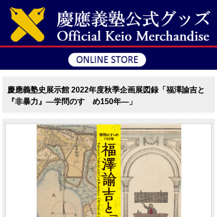
慶應義塾史展示館 2022年度秋季企画展図録「福澤諭吉と
『非暴力』―学問のすゝめ150年―」