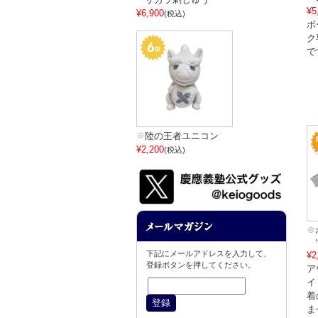
¥5
¥6,900
(税込)
ボ
ク
で
陸の王者ユニコン
¥2,200
(税込)
下記にメールアドレスを入力して、
¥2
登録ボタンを押してください。
ア
イ
着
ま