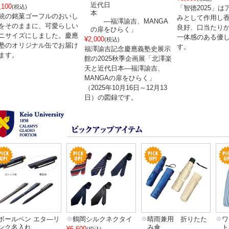
近代日
,100
(税込)
「智徳2025」
本
統の銘菓ゴーフルのおいし
みとして作用し
―福澤諭吉、MANGA
をそのままに、可愛らしい
良好、口当たり
の扉をひらく」
ニサイズにしました。慶應
一体感のある優
¥2,000
(税込)
塾のオリジナル缶でお届け
す。
福澤諭吉記念慶應義塾史展示
ます。
館の2025秋季企画展「北澤楽
天と近代日本―福澤諭吉、
MANGAの扉をひらく」
（2025年10月16日～12月13
日）の図録です。
ボールペン エタ―リ
鶴岡シルクネクタイ
晴雨兼用 折りたた
ワ
ンク名入れ
み傘
ト
¥6,600