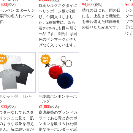
(税込)
,600
¥4,500
¥6,0
(税込)
(税込)
鶴岡シルクネクタイに
ールペン エタ―リン
晴れの日にも、雨の日
シン
ヘリンボーン柄が2種
専用の名入れページ
にも。上品さと機能性
ダー
類、仲間入りしまし
す。
を兼ね備えた晴雨兼用
ツで
た。2種類共に、落ち
の折りたたみ傘です。
分に
着きの中にも目を引く
けま
一品です。剣先には同
色のペンマークがさり
げなく入っています。
ポケット付 Tシャ
慶應ポンポンキーホ
ツ
ルダー
,800
¥1,800
(税込)
(税込)
ウターなしでもスタ
慶應義塾のブランドカ
リッシュに見え、肌
ラーである青と赤のポ
のような印象を与え
ンポンを取り入れた特
せん。脇に縫い目が
別なキーホルダーが誕