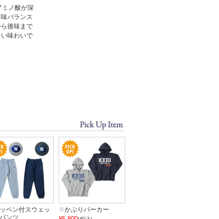
はアミノ酸が深
香味バランス
から後味まで
しい味わいで
ッペン付スウェッ
かぶりパーカー
パンツ
¥5,800