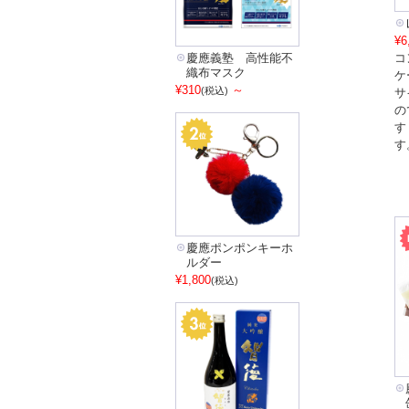
¥6
慶應義塾 高性能不
コ
織布マスク
ケ
¥310
～
(税込)
サ
の
す
す
慶應ポンポンキーホ
ルダー
¥1,800
(税込)