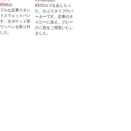
(税込)
00
(税込)
KEIOロゴをあしらっ
プルな定番スタン
た、かぶりタイプのパ
ドスウェットパン
ーカーです。定番のネ
す。左ポケット部
イビーに加え、グレー
ワッペンを取り付
の二色をご用意いたし
した。
ました。