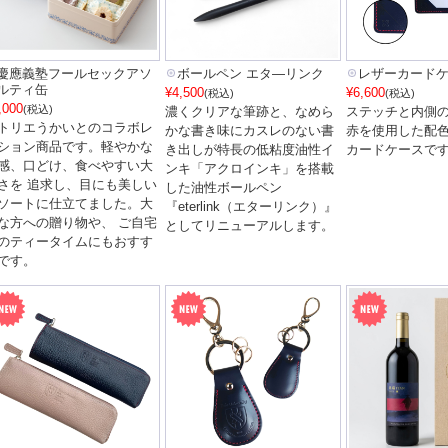
慶應義塾フールセックアソ
ボールペン エタ―リンク
レザーカード
ルティ缶
¥4,500
¥6,600
(税込)
(税込)
,000
(税込)
濃くクリアな筆跡と、なめら
ステッチと内側
トリエうかいとのコラボレ
かな書き味にカスレのない書
赤を使用した配
ション商品です。軽やかな
き出しが特長の低粘度油性イ
カードケースで
感、口どけ、食べやすい大
ンキ「アクロインキ」を搭載
さを 追求し、目にも美しい
した油性ボールペン
ソートに仕立てました。大
『eterlink（エターリンク）』
な方への贈り物や、 ご自宅
としてリニューアルします。
のティータイムにもおすす
です。