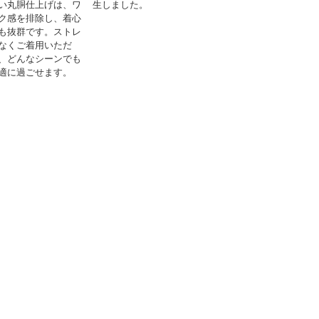
い丸胴仕上げは、ワ
生しました。
ク感を排除し、着心
も抜群です。ストレ
なくご着用いただ
、どんなシーンでも
適に過ごせます。