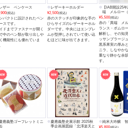
レザー ペンケース
レザーキーホルダー
【IAB開設25
端 メルロー
,900
¥2,500
(税込)
(税込)
¥5,500
(税込)
ンパクトに設計されたペン
赤のステッチが印象的な手の
赤の「異端 メ
ースです。
ひらサイズのレザーキーホル
ランス・ポムロ
イドまでファスナーが開く
ダーです。中央にはエンブレ
解析し、その知
で中のペン類が取り出しや
ムが型押しされていて使い込
ッサンブラージ
く機能性にも優れていま
むほどに味が出てきます。
黒系果実の厚み
。
ニラ、しなやか
重なり静かな余
す。
慶應義塾ゴーフレットミニ
慶應義塾史展示館 2025秋
純米大吟醸 智徳
缶
季企画展図録「北澤楽天と
¥5,800
(税込)