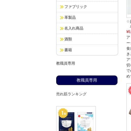
ファブリック
革製品
名入れ商品
¥6
ア
酒類
ー
食
書籍
き
ア
教職員専用
切
で
め
教職員専用
売れ筋ランキング