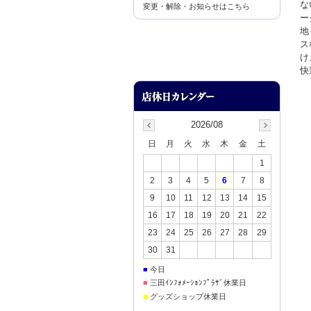
な
変更・解除・お知らせはこちら
ー
地
ス
け
快
2026/08
日
月
火
水
木
金
土
1
2
3
4
5
6
7
8
9
10
11
12
13
14
15
16
17
18
19
20
21
22
23
24
25
26
27
28
29
30
31
■
今日
■
三田ｲﾝﾌｫﾒｰｼｮﾝﾌﾟﾗｻﾞ休業日
■
グッズショップ休業日