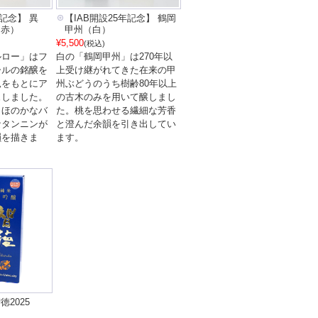
年記念】 異
【IAB開設25年記念】 鶴岡
（赤）
甲州（白）
¥5,500
(税込)
ルロー」はフ
白の「鶴岡甲州」は270年以
ールの銘醸を
上受け継がれてきた在来の甲
見をもとにア
州ぶどうのうち樹齢80年以上
ュしました。
の古木のみを用いて醸しまし
とほのかなバ
た。桃を思わせる繊細な芳香
なタンニンが
と澄んだ余韻を引き出してい
韻を描きま
ます。
2025