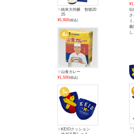
¥1
純米大吟醸 智徳20
伝
25
さ
¥5,800
(税込)
ミ
義
し
山食カレー
¥1,500
(税込)
KEIOクッション
サガラ刺しゅう