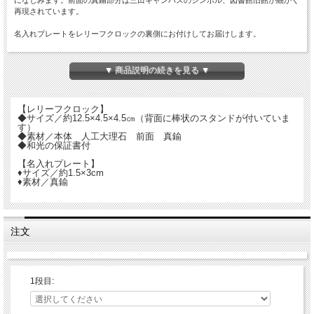
再現されています。
名入れプレートをレリーフクロックの裏側にお付けしてお届けします。
漢字・ひらがなは1行5文字まで、英数字は1行10文字まで、最大25文字まで承りま
す。
▼ 商品説明の続きを見る ▼
書体、配置バランスはお任せいただきます。
【レリーフクロック】
〇「名入れ無しバージョン」ご希望の方はこちらのページからお申込ください。
◆サイズ／約12.5×4.5×4.5㎝（背面に棒状のスタンドが付いていま
す）
※※※下記注意事項をご一読の上、ご注文ください※※※
◆素材／本体 人工大理石 前面 真鍮
◆和光の保証書付
●お手元にお届けするまで、入金確認日から起算して3～4週間程度のお時間を頂戴
【名入れプレート】
しております。
♦サイズ／約1.5×3cm
♦素材／真鍮
●名入れ商品につき、返品はお断りさせていただいております。
●お支払い方法は銀行振込、クレジットカード払いのいずれかをお選びください。
●他の商品と同梱発送は出来ません。
●配送日の指定はお受けできません。
注文
●右上の「名入れ」テキスト枠に、名入れする文字（漢字・ひらがな・カタカナ・
ローマ字：大文字/小文字、数字（例）イニシャル、名前、年月日など)をご入力く
ださい。
1段目: