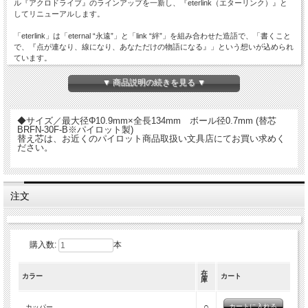
ル『アクロドライブ』のラインアップを一新し、『eterlink（エターリンク）』と
してリニューアルします。
「eterlink」は「eternal “永遠”」と「link “絆”」を組み合わせた造語で、「書くこと
で、『点が連なり、線になり、あなただけの物語になる』」という想いが込められ
ています。
ボディにはペンマークと「Keio University」の文字が刻まれ、すべて黒インクで、
▼ 商品説明の続きを見る ▼
ビジネスシーンから日常使いまで幅広く活躍します。
＊「アクロインキ」とは 「アクロインキ」は、通常のパイロット社製油性インキ
◆サイズ／最大径Φ10.9mm×全長134mm ボール径0.7mm (替芯
と比べ、約1/5のインキ粘度に調整されています。潤滑剤を配合することで、ペン
BRFN-30F-B※パイロット製)
先のボールの摩擦抵抗を低減し、スムーズな回転とともに、なめらかな筆記感と濃
替え芯は、お近くのパイロット商品取扱い文具店にてお買い求めく
く鮮やかな筆跡を実現しました。
ださい。
名入れは
こちら
から。
注文
購入数:
本
在
カラー
カート
庫
○
カッパー