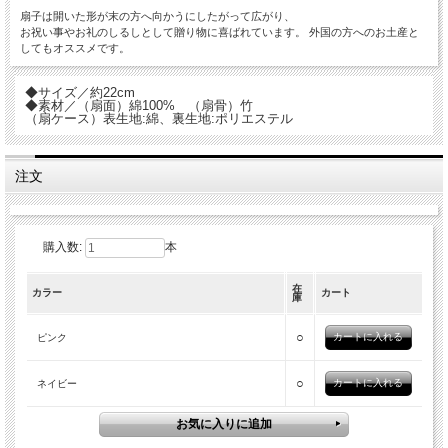
扇子は開いた形が末の方へ向かうにしたがって広がり、
お祝い事やお礼のしるしとして贈り物に喜ばれています。 外国の方へのお土産と
してもオススメです。
◆サイズ／約22cm
◆素材／（扇面）綿100% （扇骨）竹
（扇ケース）表生地:綿、裏生地:ポリエステル
注文
購入数:
本
在
カラー
カート
庫
○
ピンク
○
ネイビー