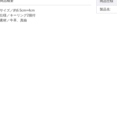
商品概要
商品仕様
製品名:
サイズ／約6.5cm×4cm
仕様／キーリング2個付
素材／牛革、真鍮