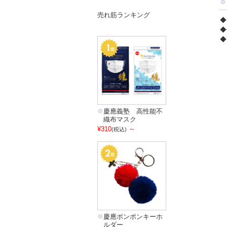
売れ筋ランキング
◆
◆
◆
慶應義塾 高性能不
織布マスク
¥310
～
(税込)
慶應ポンポンキーホ
ルダー