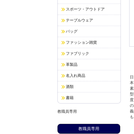
スポーツ・アウトドア
テーブルウェア
バッグ
ファッション雑貨
ファブリック
革製品
名入れ商品
日
本
酒類
素
型
書籍
度
の
義
教職員専用
も
教職員専用