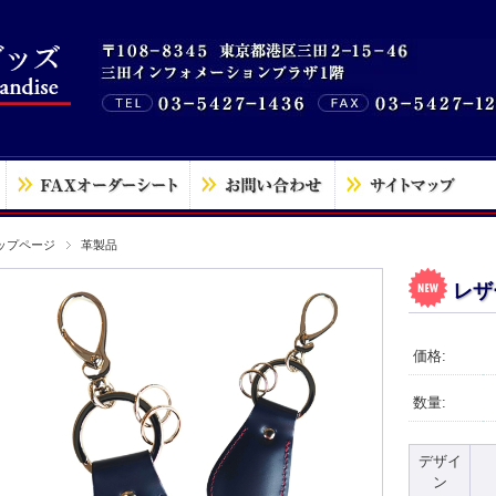
ップページ
革製品
レザ
価格:
数量:
デザイ
ン