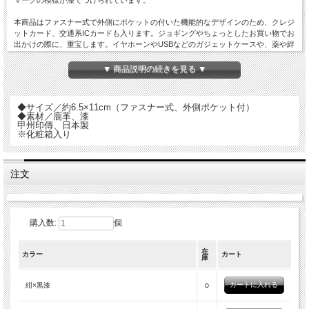
本商品はファスナー式で外側にポケットの付いた機能的なデザインのため、クレジ
ットカード、交通系ICカードも入ります。ジョギングやちょっとしたお買い物でお
出かけの際に、重宝します。イヤホーンやUSBなどのガジェットケースや、薬や絆
創膏などの救急ケースとしてのご利用もお薦めです。
▼ 商品説明の続きを見る ▼
◆サイズ／約6.5×11cm（ファスナー式、外側ポケット付）
◆素材／鹿革、漆
甲州印傳、日本製
※化粧箱入り
注文
購入数:
個
在
カラー
カート
庫
○
紺×黒漆