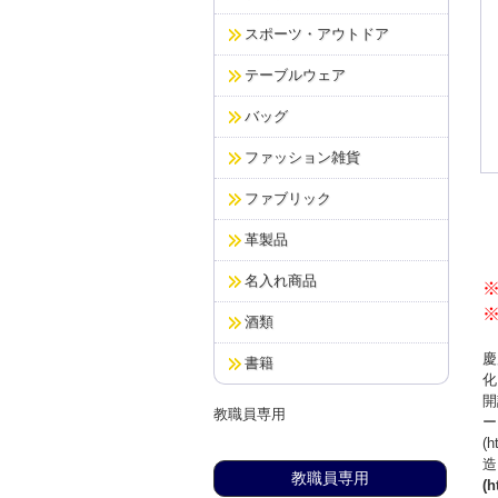
スポーツ・アウトドア
テーブルウェア
バッグ
ファッション雑貨
ファブリック
革製品
名入れ商品
酒類
慶
書籍
化
開
教職員専用
ー
(h
造
教職員専用
(h