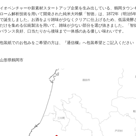
イオベンチャーや新素材スタートアップ企業を生み出している、鶴岡タウン
ローム解析技術を用いて開発された純米大吟醸「智徳」は、1872年（明治5
で誕生しました。お酒をより雑味が少なくクリアに仕上げるため、低温発酵
だけを集める伝統製法を用いて、雑味が少ない部分を選び抜きました。「智徳
バランス良好、口当たりから後味まで一体感のある優しい味わいです。
包装紙でのお包みをご希望の方は、『通信欄』へ包装希望とご記入ください
山形県鶴岡市