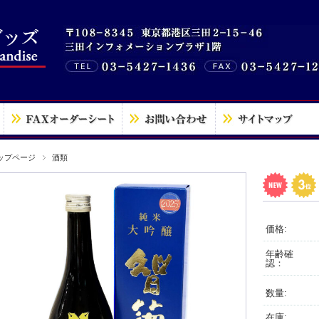
ップページ
酒類
価格:
年齢確
認：
数量:
在庫: