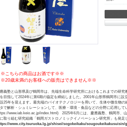
※※こちらの商品はお酒です※※
※※20歳未満のお客様への販売はできません※※
應義塾と山形県及び鶴岡市は、先端生命科学研究所におけるこれまでの研究
を目指して2024年に第6期の協定を締結しました。2001年山形県鶴岡市に設
設25年を迎えます。最先端のバイオテクノロジーを用いて、生体や微生物の
タで解析・シュミレーションして、医療・環境・食品などの分野に応用して
ttps://www.iab.keio.ac.jp/index.html)
2025年6月には、慶應義塾、鶴岡市、
に取り組む研究組織「鶴岡ガストロノミックイノベーション研究所」も発足
ttps://www.city.tsuruoka.lg.jp/shisei/sogokeikaku/sougoukeikakusuisin/