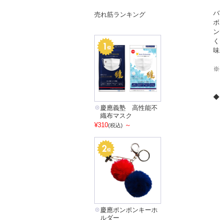
バ
売れ筋ランキング
ボ
ン
く
味
※
◆
慶應義塾 高性能不
織布マスク
¥310
～
(税込)
慶應ポンポンキーホ
ルダー