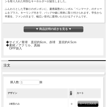
ンを取り入れた特別なキーホルダーが誕生しました。
ふんわりとした手触りのポンポンに、慶應義塾のシンボル「ペンマーク」のチャー
ムをプラス。キーリング付きで、バッグや鍵に簡単に取り付けられます。学生から
卒業生、ファンの方まで、幅広い世代に愛用いただけるアイテムです。
慶應義塾の誇りを、いつもそばに。
▼ 商品説明の続きを見る ▼
◆サイズ／青球 直径約6cm、赤球 直径約4.5cm
◆素材／アクリル、真鍮
OPP袋入
注文
購入数:
個
在
デザイン
カート
庫
○
1種類のみ