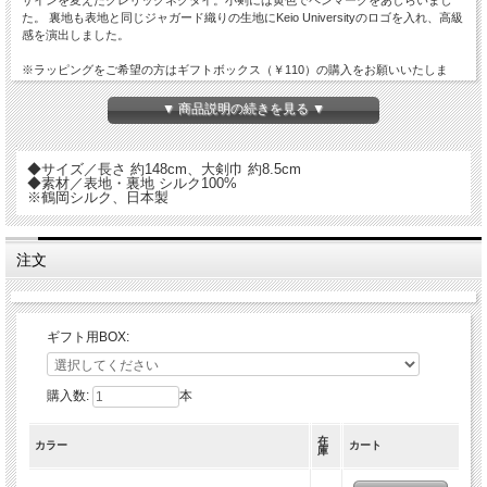
た。 裏地も表地と同じジャガード織りの生地にKeio Universityのロゴを入れ、高級
感を演出しました。
※ラッピングをご希望の方はギフトボックス（￥110）の購入をお願いいたしま
す。
▼ 商品説明の続きを見る ▼
◆サイズ／長さ 約148cm、大剣巾 約8.5cm
◆素材／表地・裏地 シルク100%
※鶴岡シルク、日本製
注文
ギフト用BOX:
購入数:
本
在
カラー
カート
庫