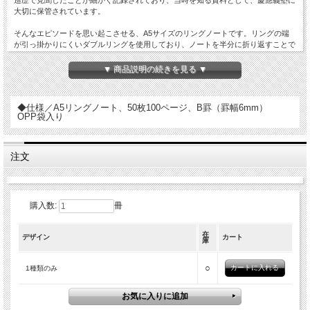
大切に保管されています。
そんなエピソードを思い起こさせる、A5サイズのリングノートです。リングの端
が引っ掛かりにくいダブルリングを使用しており、ノートを半分に折り返すことで
あまりスペースがない場所でもコンパクトに使用できて便利です。
ペンマークとエンブレムを配した表紙は落ち着いたデザインに仕上がりました。内
▼ 商品説明の続きを見る ▼
側の本文にはペンマークと慶應義塾の文字が印刷されています。
【参考：[ステンドグラス] 福澤諭吉遺品展】
◆仕様／A5リングノート、50枚100ページ、B罫（罫幅6mm）
https://www.keio.ac.jp/ja/contents/stained_glass/1997/205.html
OPP袋入り
【参考：[ステンドグラス] 欧州における福澤諭吉の足跡】
https://www.keio.ac.jp/ja/contents/stained_glass/1999/216.html
注文
購入数:
冊
在
デザイン
カート
庫
○
1種類のみ