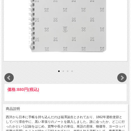
価格:
880円
(税込)
商品説明
西洋から日本に手帳を持ち込んだのは福澤諭吉とされており、1862年遣欧使節と
してパリ滞在中に、黒い革張りのノートを購入しました。誰に会ったか、どこに行
ったかという記録をはじめ、貨幣や長さの単位、単語の意味、物価等、ヨーロッパ
巡歴で見聞したことが細かく記録されており、当時を知る資料として、慶應義塾に